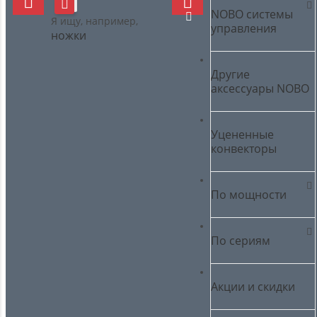
NOBO cистемы
Я ищу, например,
управления
ножки
Другие
аксессуары NOBO
Уцененные
конвекторы
По мощности
По сериям
Акции и скидки