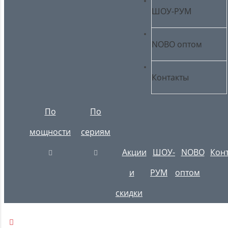
ШОУ-РУМ
NOBO оптом
Контакты
По
По
мощности
сериям
Акции
ШОУ-
NOBO
Кон
и
РУМ
оптом
скидки