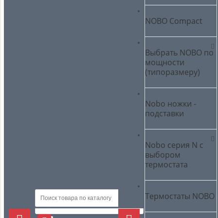
NOBO Compact
Выбрать NOBO по
мощности
(типоразмеру)
Nobo ножки -
подставки
Nobo серия N с
выбором
термостата
Термостаты NOBO