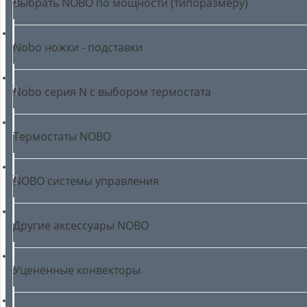
Выбрать NOBO по мощности (типоразмеру)
Nobo ножки - подставки
Nobo серия N с выбором термостата
Термостаты NOBO
NOBO cистемы управления
Другие аксессуары NOBO
Уцененные конвекторы