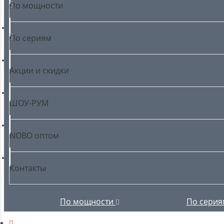
По мощности
По сериям
Акции и скидки
ШОУ-РУМ
NOBO оптом
Контакты
По мощности
По сери