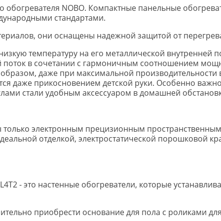
ого обогревателя NOBO. Компактные панельные обогрев
дународными стандартами.
териалов, они оснащены надежной защитой от перегрев
 низкую температуру на его металлической внутренней п
й поток в сочетании с гармоничным соотношением мощн
 образом, даже при максимальной производительности 
тся даже прикосновением детской руки. Особенно важно
лами стали удобным аксессуаром в домашней обстановк
только электронным прецизионным пространственным те
деальной отделкой, электростатической порошковой кра
2 - это настенные обогреватели, которые устанавливают
нительно приобрести основание для пола с роликами дл