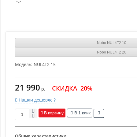
Nobo NUL4T2 10
Nobo NUL4T2 20
Модель:
NUL4T2 15
21 990
СКИДКА -20%
р.
Нашли дешевле ?
В корзину
В 1 клик
Общие характеристики