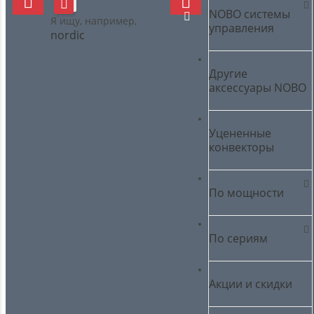
NOBO cистемы
Я ищу, например,
управления
nordic
Другие
аксессуары NOBO
Уцененные
конвекторы
По мощности
По сериям
Акции и скидки