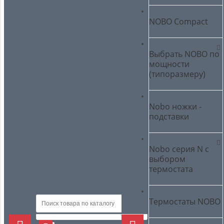
NOBO Compact
Выбрать NOBO по
мощности
(типоразмеру)
Nobo ножки -
подставки
Nobo серия N с
выбором
термостата
Термостаты NOBO