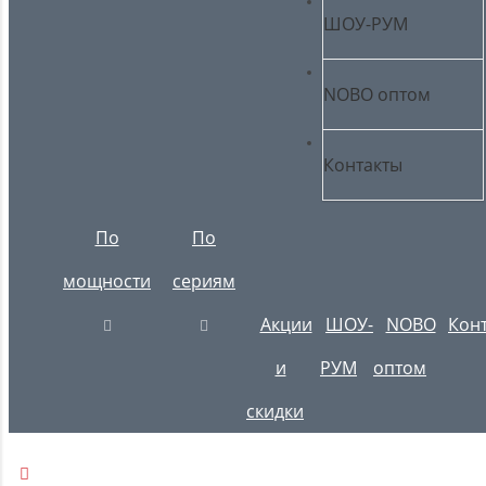
ШОУ-РУМ
NOBO оптом
Контакты
По
По
мощности
сериям
Акции
ШОУ-
NOBO
Кон
и
РУМ
оптом
скидки