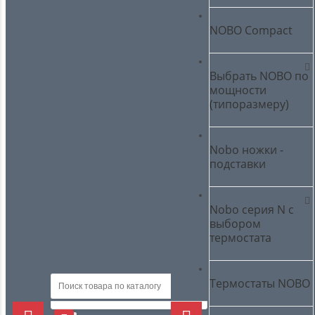
NOBO Compact
Выбрать NOBO по
мощности
(типоразмеру)
Nobo ножки -
подставки
Nobo серия N с
выбором
термостата
Термостаты NOBO