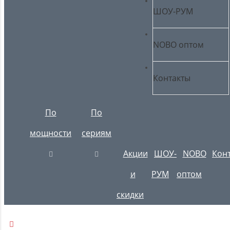
ШОУ-РУМ
NOBO оптом
Контакты
По
По
мощности
сериям
Акции
ШОУ-
NOBO
Кон
и
РУМ
оптом
скидки