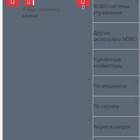
NOBO cистемы
Я ищу, например,
управления
ножки
Другие
аксессуары NOBO
Уцененные
конвекторы
По мощности
По сериям
Акции и скидки